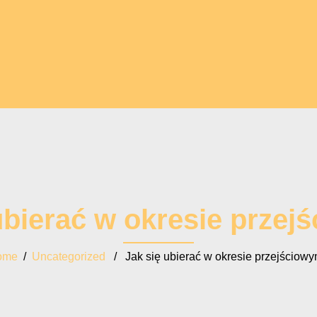
ubierać w okresie prze
ome
/
Uncategorized
/ Jak się ubierać w okresie przejściow