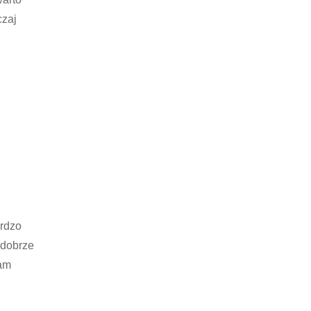
czaj
ardzo
 dobrze
nam