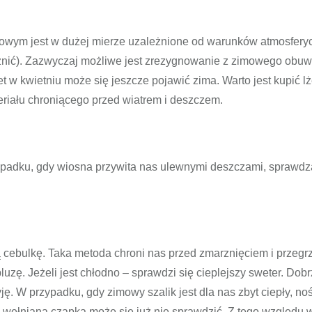
ciowym jest w dużej mierze uzależnione od warunków atmosfer
żnić). Zazwyczaj możliwe jest zrezygnowanie z zimowego obuwi
t w kwietniu może się jeszcze pojawić zima. Warto jest kupić l
eriału chroniącego przed wiatrem i deszczem.
ypadku, gdy wiosna przywita nas ulewnymi deszczami, sprawdz
ą cebulkę. Taka metoda chroni nas przed zmarznięciem i przegr
uzę. Jeżeli jest chłodno – sprawdzi się cieplejszy sweter. Dobr
yję. W przypadku, gdy zimowy szalik jest dla nas zbyt ciepły, n
 wełniana czapka może się już nie sprawdzić. Z tego względu 