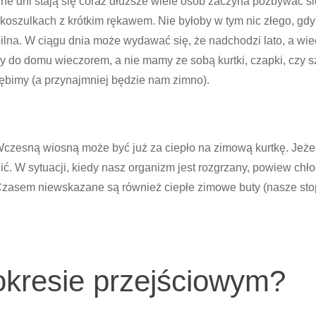
ne dni stają się coraz dłuższe wiele osób zaczyna pozbywać si
 koszulkach z krótkim rękawem. Nie byłoby w tym nic złego, gdy
abilna. W ciągu dnia może wydawać się, że nadchodzi lato, a wi
y do domu wieczorem, a nie mamy ze sobą kurtki, czapki, czy sz
iębimy (a przynajmniej będzie nam zimno).
 Wczesną wiosną może być już za ciepło na zimową kurtkę. Jeżel
ć. W sytuacji, kiedy nasz organizm jest rozgrzany, powiew chł
Czasem niewskazane są również ciepłe zimowe buty (nasze sto
 okresie przejściowym?