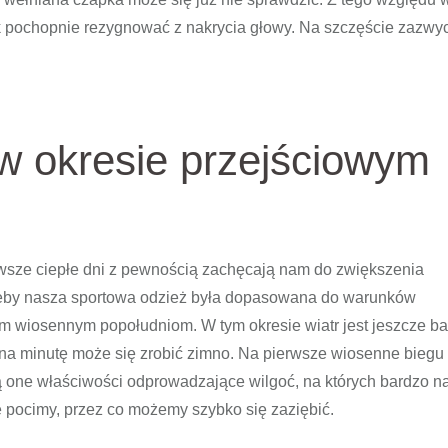
k pochopnie rezygnować z nakrycia głowy. Na szczęście zazwy
w okresie przejściowym
rwsze ciepłe dni z pewnością zachęcają nam do zwiększenia
 żeby nasza sportowa odzież była dopasowana do warunków
m wiosennym popołudniom. W tym okresie wiatr jest jeszcze b
 na minutę może się zrobić zimno. Na pierwsze wiosenne biegu
ają one właściwości odprowadzające wilgoć, na których bardzo 
ę pocimy, przez co możemy szybko się zaziębić.