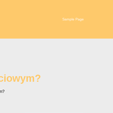
Sample Page
jściowym?
ym?