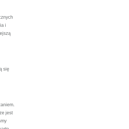
ycznych
a i
żejszą
ą się
zaniem.
ze jest
ośmy
warto