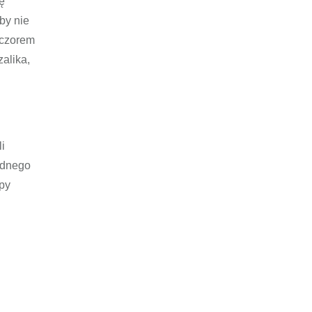
ę
by nie
eczorem
alika,
i
odnego
py