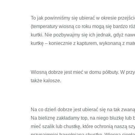
To jak powinniśmy się ubierać w okresie przejś
(temperatury wiosną co roku mogą się bardzo ró
kurtki. Nie pozbywajmy się ich jednak, gdyż nawe
kurtkę – koniecznie z kapturem, wykonaną z mat
Wiosną dobrze jest mieć w domu półbuty. W prz
także kalosze.
Na co dzień dobrze jest ubierać się na tak zwan
Na bieliznę zakładamy top, na niego bluzkę lub bl
mieć szalik lub chustkę, które ochronią naszą sz
przynajmniej bawełnianą chustkę. Wiosną ciepła